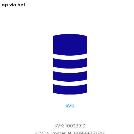
 op via het
KVK
KVK: 10038913
BTW Nummer: NL805886357B01