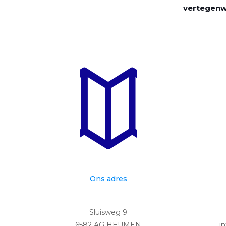
vertegenwo
Ons adres
Sluisweg 9
6582 AG HEUMEN
i