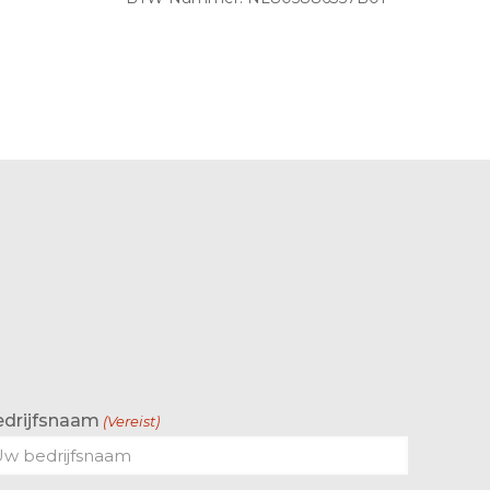
edrijfsnaam
(Vereist)