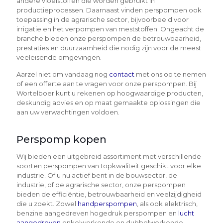
andere vloeistoffen die worden gebruikt in
productieprocessen. Daarnaast vinden perspompen ook
toepassing in de agrarische sector, bijvoorbeeld voor
irrigatie en het verpompen van meststoffen. Ongeacht de
branche bieden onze perspompen de betrouwbaarheid,
prestaties en duurzaamheid die nodig zijn voor de meest
veeleisende omgevingen.
Aarzel niet om vandaag nog
contact
met ons op te nemen
of een offerte aan te vragen voor onze perspompen. Bij
Wortelboer kunt u rekenen op hoogwaardige producten,
deskundig advies en op maat gemaakte oplossingen die
aan uw verwachtingen voldoen.
Perspomp kopen
Wij bieden een uitgebreid assortiment met verschillende
soorten perspompen van topkwaliteit geschikt voor elke
industrie. Of u nu actief bent in de bouwsector, de
industrie, of de agrarische sector, onze perspompen
bieden de efficiëntie, betrouwbaarheid en veelzijdigheid
die u zoekt. Zowel
handperspompen
, als ook elektrisch,
benzine aangedreven hogedruk perspompen en
lucht
aangedreven
enkelwerkende en dubbelwerkende