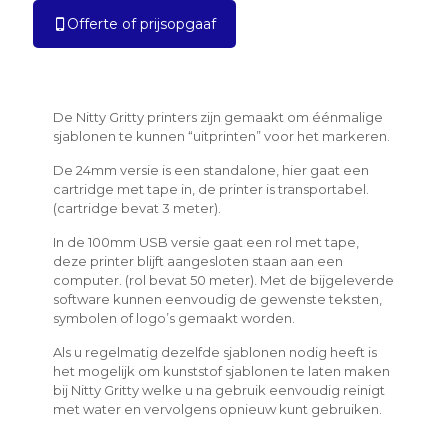
Offerte of prijsopgaaf
De Nitty Gritty printers zijn gemaakt om éénmalige
sjablonen te kunnen “uitprinten” voor het markeren.
De 24mm versie is een standalone, hier gaat een
cartridge met tape in, de printer is transportabel.
(cartridge bevat 3 meter).
In de 100mm USB versie gaat een rol met tape,
deze printer blijft aangesloten staan aan een
computer. (rol bevat 50 meter). Met de bijgeleverde
software kunnen eenvoudig de gewenste teksten,
symbolen of logo’s gemaakt worden.
Als u regelmatig dezelfde sjablonen nodig heeft is
het mogelijk om kunststof sjablonen te laten maken
bij Nitty Gritty welke u na gebruik eenvoudig reinigt
met water en vervolgens opnieuw kunt gebruiken.