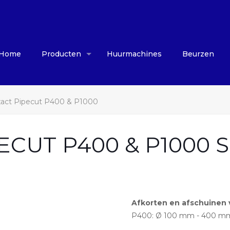
Home
Producten
Huurmachines
Beurzen
act Pipecut P400 & P1000
CUT P400 & P1000 Sp
Afkorten en afschuinen 
P400: Ø 100 mm - 400 mm (