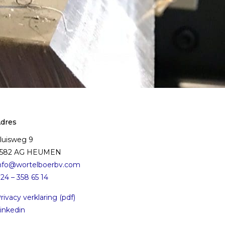
dres
luisweg 9
6582 AG HEUMEN
nfo@wortelboerbv.com
24 – 358 65 14
rivacy verklaring (pdf)
inkedin