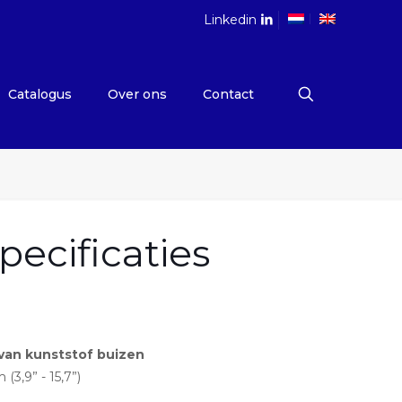
Linkedin
Catalogus
Over ons
Contact
ecificaties
van kunststof buizen
3,9” - 15,7”)