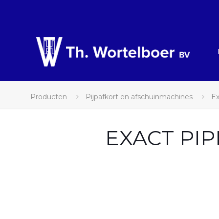
Producten
Pijpafkort en afschuinmachines
Ex
EXACT PIPE