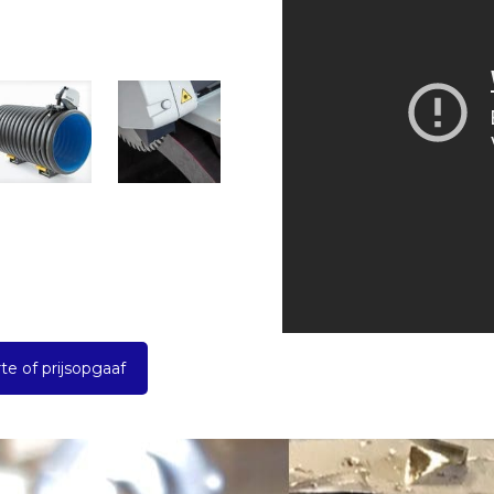
te of prijsopgaaf