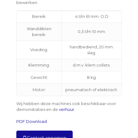
bewerken.
Bereik:
4 t/m 61 mm. O.D
Wanddikten
0,3 t/m 10 mm.
bereik:
handbediend, 20 mm.
Voeding:
slag.
Klemming:
d.m.v. klem collets.
Gewicht:
8 kg.
Motor:
pneumatisch of elektrisch.
Wij hebben deze machines ook beschikbaar voor
demonstraties en de
verhuur
.
PDF Download